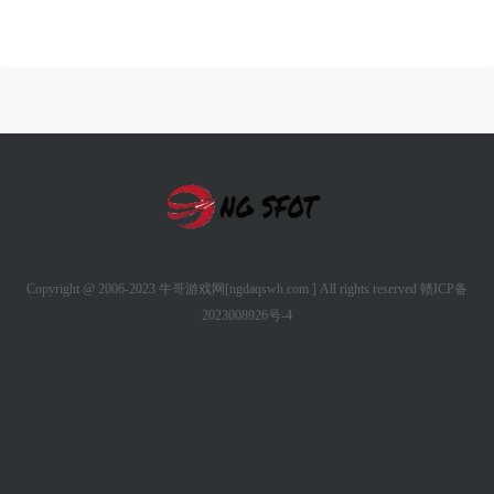
Copyright @ 2006-2023 牛哥游戏网[ngdaqswh.com ] All rights reserved
赣ICP备
2023008926号-4