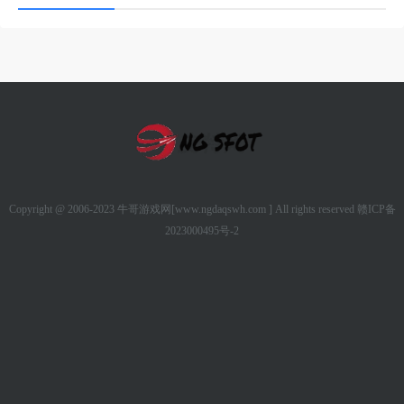
Copyright @ 2006-2023 牛哥游戏网[www.ngdaqswh.com ] All rights reserved
赣ICP备
2023000495号-2