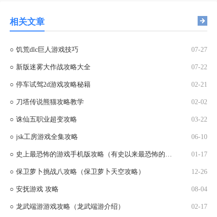
相关文章
○
饥荒dlc巨人游戏技巧
07-27
○
新版迷雾大作战攻略大全
07-22
○
停车试驾2d游戏攻略秘籍
02-21
○
刀塔传说熊猫攻略教学
02-02
○
诛仙五职业超变攻略
03-22
○
jsk工房游戏全集攻略
06-10
○
史上最恐怖的游戏手机版攻略（有史以来最恐怖的游戏）
01-17
○
保卫萝卜挑战八攻略（保卫萝卜天空攻略）
12-26
○
安抚游戏 攻略
08-04
○
龙武端游游戏攻略（龙武端游介绍）
02-17