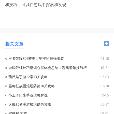
和技巧，可以在游戏中探索和发现。
相关文章
○
王者荣耀S26赛季百里守约最强出装
04-18
○
游戏带领技巧培训心得体会总结（游戏带领技巧培训心得体会总结怎么写）
10-21
○
葫芦娃手游12章13关攻略
02-03
○
霸略征战困难塔防第20关攻略
01-20
○
小王子归来手游攻略解说
09-05
○
火影忍者手游极境试炼攻略
01-17
○
蜜糖村 攻略
09-01