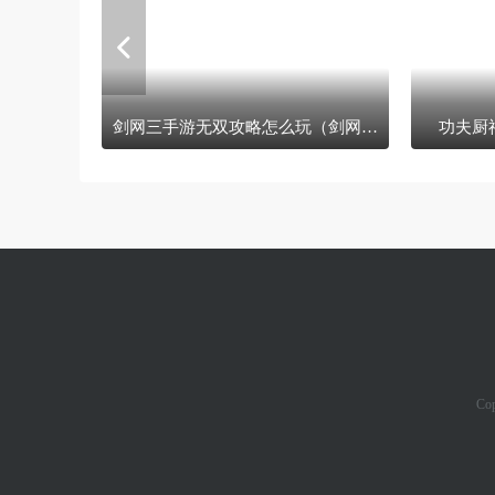
剑网三手游无双攻略怎么玩（剑网3无双）
功夫厨
Co