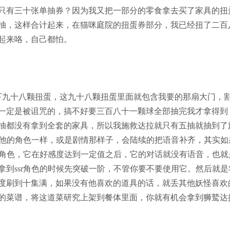
只有三十张单抽券？因为我又把一部分的零食拿去买了家具的扭
抽，这样合计起来，在猫咪庭院的扭蛋券部分，我已经扭了二百
起来咯，自己都怕。
九十八颗扭蛋，这九十八颗扭蛋里面就包含我要的那扇大门，
一定是被诅咒的，搞不好要三百八十一颗球全部抽完我才拿得到
抽都没有拿到全套的家具，所以我施救达拉就只有五抽就抽到了
其他的角色一样，或是剧情那样子，会陆续的把语音补齐，其实如
的角色，它在好感度达到一定值之后，它的对话就没有语音，也就
到ssr角色的时候先突破一阶，不管你要不要使用它。然后就是
度刷到十集满，如果没有他喜欢的道具的话，就丢其他妖怪喜欢
的菜谱，将这道菜研究上架到餐体里面，你就有机会拿到狮鹫达