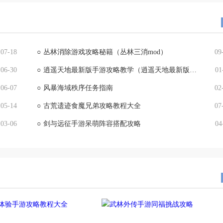
07-18
○
丛林消除游戏攻略秘籍（丛林三消mod）
09
06-30
○
逍遥天地最新版手游攻略教学（逍遥天地最新版手游攻略教学视频）
01
06-07
○
风暴海域秩序任务指南
02
05-14
○
古荒遗迹食魔兄弟攻略教程大全
07
03-06
○
剑与远征手游呆萌阵容搭配攻略
04