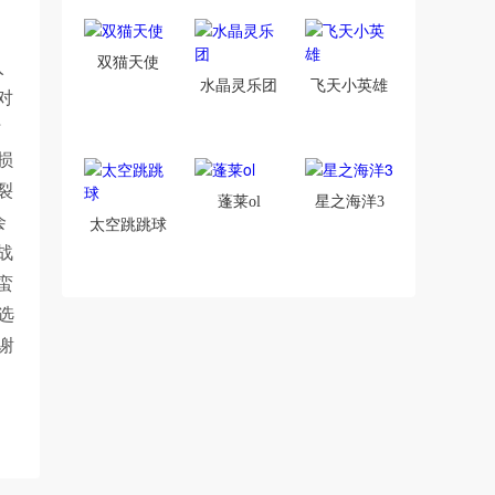
双猫天使
入
水晶灵乐团
飞天小英雄
对
时
损
裂
蓬莱ol
星之海洋3
会
太空跳跳球
战
蛮
选
谢