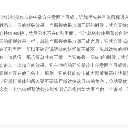
动技能是攻击命中敌方任意两个目标，近战优先并且使目标进
同时添加一层的撕裂效果，当撕裂效果点满三层的时候，就会直接
持续999秒，然后它也不在bf列里面，当时就塔拉使用普攻的
层的撕裂效果一样，就是当撕裂效果点满三成之后，它就会造成
波芙列里面，所以不确定说驱散的妖怪能不能驱上失就达拉的撕
一道爪痕，那爪痕总共有三横，当它每叠一层buff的时候，就
会追加一次扣血的效果。它主动机的部分是攻击任意两个目标近
的撕裂奔浮在他们头上。原则上它的技能攻击能力跟饕餮还山轨是
它是打量体的所以要不要练尸就达拉这只ssr的角色，你就要优
次一卡池ssr狮鹫达拉技能实测记录提供给大家当做一个参考，