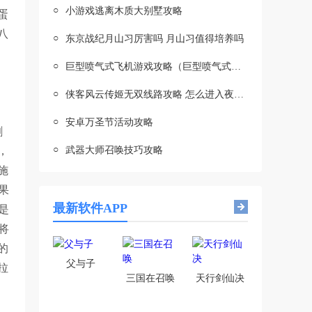
○
小游戏逃离木质大别墅攻略
蛋
八
○
东京战纪月山习厉害吗 月山习值得培养吗
○
巨型喷气式飞机游戏攻略（巨型喷气式飞行模拟器破解版）
○
侠客风云传姬无双线路攻略 怎么进入夜叉线
○
安卓万圣节活动攻略
割
○
，
武器大师召唤技巧攻略
施
果
最新软件APP
是
将
的
父与子
拉
三国在召唤
天行剑仙决