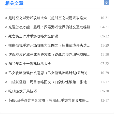
相关文章
○
超时空之城游戏攻略大全（超时空之城游戏攻略大全图解）
10-31
○
光遇怎么才能一起玩：探索游戏世界的社交互动秘籍
04-21
○
死亡骑士碎片手游攻略大全解说
09-22
○
扭曲仙境手游开场攻略大全图文（扭曲仙境开头选择）
11-29
○
逆战沙漠迷城完成闯关攻略（逆战沙漠迷城完成闯关攻略视频）
11-30
○
2012年双十一游戏玩法大全
07-22
○
乙女攻略游戏什么意思（乙女游戏攻略计划(系统)）
10-29
○
口袋妖怪银二周目攻略图文（口袋妖怪银第二张地图攻略）
11-17
○
吃鸡游戏开局技巧
09-20
○
韩服dnf手游异界套攻略（韩服dnf手游异界套攻略视频）
12-17