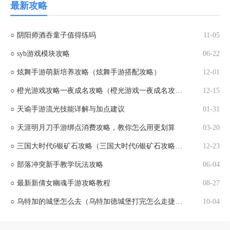
最新攻略
○
阴阳师酒吞童子值得练吗
11-05
○
syb游戏模块攻略
06-22
○
炫舞手游萌新培养攻略（炫舞手游搭配攻略）
12-01
○
橙光游戏攻略一夜成名攻略（橙光游戏一夜成名攻略大全）
12-15
○
天谕手游流光技能详解与加点建议
01-31
○
天涯明月刀手游绑点消费攻略，教你怎么用更划算
03-20
○
三国大时代6银矿石攻略（三国大时代6银矿石攻略图）
12-23
○
部落冲突新手教学玩法攻略
06-04
○
最新新倩女幽魂手游攻略教程
08-27
○
乌特加的城堡怎么去（乌特加德城堡打完怎么走捷径回去）
10-04