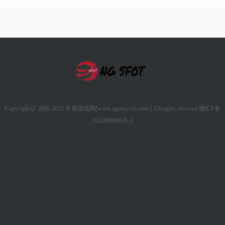
Copyright @ 2006-2023 牛哥游戏网[www.ngdaqswh.com ] All rights reserved
赣ICP备
2023000495号-2