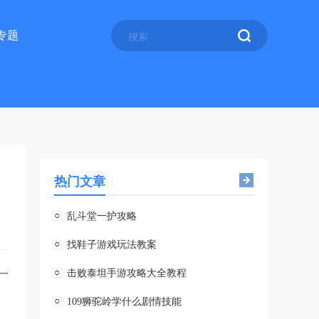
专题
热门文章
○
乱斗堂一护攻略
○
找鞋子游戏玩法教案
○
一
击败泰坦手游攻略大全教程
○
109狮驼岭学什么剧情技能