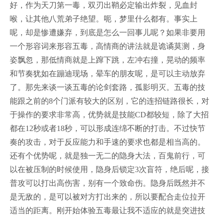
好，作为天刀第一毒，双刃出鞘必定输出炸裂，见血封
喉，让其他八荒弟子绝望。呃，梦里什么都有。事实上
呢，却是惨遭嫌弃，到底是怎么一回事儿呢？如果非要用
一个形容词来形容五毒，高情商的讲法就是诡谲莫测，身
姿飘忽，那低情商就是上蹿下跳，左冲右撞，晃动的频率
和节奏犹如在蹦迪现场，晕车的朋友呢，是可以主动放弃
了。那先来谈一谈五毒的论剑套路，孤影明灭。五毒的技
能跟之前的8个门派有较大的区别，它的连招链路很长，对
于操作的要求非常高，优势就是技能CD都较短，除了大招
都在12秒或者18秒，可以形成连绵不断的打击。不过快节
奏的攻击，对于反应能力和手速的要求也都是相当高的。
还有个优势呢，就是独一无二的隐身大法，百鬼前行，可
以在被压制的时候使用，隐身后锁定3次盲符，绝后呢，接
普攻可以打出高伤害，别有一个致命伤。隐身后既然并不
是无敌的，是可以被对方打出来的，所以要配合走位拉开
适当的距离。刚开始体验五毒最让我不适应的就是突进技