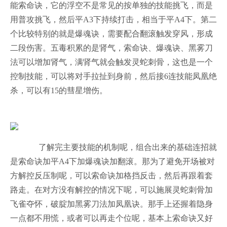
能索命诀，它的浮空不是常见的按单独的技能挑飞，而是
用普攻挑飞，然后平A3下持续打击，相当于平A4下。第二
个比较特别的就是爆魂诀，需要配合翻滚触发穿风，形成
二段伤害。五毒积累的是肾气，索命诀、爆魂诀、黑雾刀
法可以增加肾气，满肾气就会触发灵蛇刺骨，这也是一个
控制技能，可以将对手拉扯到身前，然后接6连技能凤凰绝
杀，可以有15的彗星增伤。
了解完主要技能的机制呢，组合出来的基础连招就
是索命诀加平A4下加爆魂诀加翻滚。那为了避免开场被对
方解控反压制呢，可以索命诀加格挡反击，然后再跟着套
路走。在对方没有解控的情况下呢，可以施展灵蛇刺骨加
飞雀夺怀，破腚加黑雾刀法加凤凰诀。那手上还握着隐身
一点都不用慌，或者可以再走个位呢，基本上索命诀又好