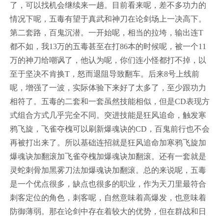
了，可以找机会继续来一趟。目前看来呢，差不多功力的
情况下呢，五毒有望于真武和神刀在论剑场上一决高下。
第二套路，百鬼沉潜。一开始呢，相当的拉垮，输出连T
都不如，我13万的五毒甚至在打86本的时候呢，被一个11
万的神刀给嘲讽了，他认为呢，你们连小怪都打不掉，以
至于坚决不肯换T，怒而退阻导致翻车。后来8号上线前
呢，增强了一波，实际体验下来好了太多了，至少跟功力
相符了。五毒的二套和一套虽然技能相似，但是CD表现方
式组合方式几乎完全不同。突进技能是狂风追命，触发寒
鸦飞旋，飞雀夺槐可以刷新爆魂诀的CD，百鬼前行也不会
再被打出来了。所以基础连招就是狂风追命加寒鸦飞旋加
爆魂诀加翻滚加飞雀夺槐加爆魂诀加翻滚。还有一套就是
灵蛇刺骨加黑雾刀法加爆魂诀加翻滚。总的来说呢，五毒
是一个优点很多，缺点也很多的职业，作为天刀里最符合
刺客定位的角色，刺客呢，自然意味着高爆发，也意味着
防御薄弱。那在论剑中存在着较大的优势，但在群战和日