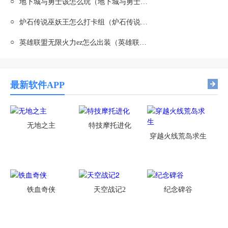
○
地下城与勇士该怎么玩（地下城与勇士怎么玩儿）
○
炉石传说巫妖王怎么打卡组（炉石传说巫妖王打法）
○
英雄联盟无限火力ez怎么出装（英雄联盟ez无限火力出装2020）
最新软件APP
无地之主
特技摩托进化
穿越火线荒岛求生
铁血奇侠
天空战记2
纪念碑谷