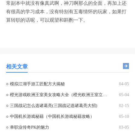
常副本中就没有像真武啊，神刀啊那么的全面，再加上还
有很高的学习成本，没有特别有五毒情怀的玩家，如果打
算转职的话呢，可以观望和斟酌一下。
相关文章
○
模拟江湖手游工匠配方大揭秘
04-05
○
橙光游戏欧洲王室美女攻略大全（橙光欧洲王室立绘）
05-04
○
三国战记怎么选诸葛亮(三国战记选诸葛亮大招)
02-15
○
中国机长游戏秘籍（中国机长游戏秘籍攻略）
05-10
○
单职业传奇PK的魅力
03-05